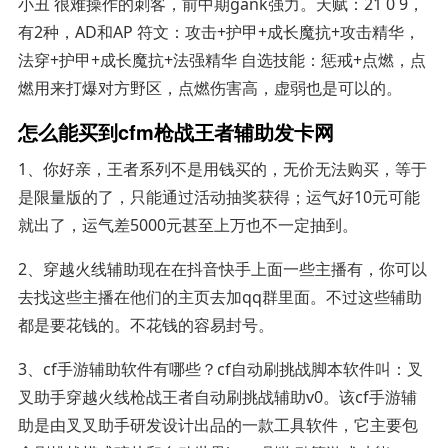
小丑 很难操作的刺客，前中期gank强力。天赋：21 0 9，
有2种，AD和AP 符文：攻击+护甲+成长魔抗+攻击精华，
法穿+护甲+成长魔抗+法强精华 自选技能：惩戒+点燃，点
燃用来打爆对方野区，点燃伤害高，虚弱也是可以的。
怎么能买到cfm枪战王者辅助发卡网
1、你好亲，王者系列不是用钱买的，无价无法购买，等于
是限量版的了，只能通过活动抽奖获得；运气好10元可能
就出了，运气差5000元甚至上万也不一定抽到。
2、穿越火线辅助现在在抖音快手上面一些主播有，你可以
去找这些主播在他们的主页去加qq群里面。不过这些辅助
都是要花钱的。不花钱的容易封号。
3、cf手游辅助软件有哪些？cf自动刷挑战脚本软件叫：叉
叉助手穿越火线枪战王者自动刷挑战辅助v0。该cf手游辅
助是由叉叉助手研发设计出品的一款工具软件，它主要包