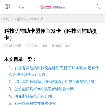
首页
卡盟资讯
文章正文
科技刃辅助卡盟便宜发卡（科技刃辅助提
卡）
031卡盟
2023-11-05
963
0
本文目录一览：
1、
在没有其他的科技物品辅助下,除了钻木取火,还有什
么办法可以生火?_百度...
2、
LOL:黑科技辅助小丑悄然崛起,斗智斗勇伤害拉满
3、
怎么能买到cfm枪战王者辅助发卡网
4、
海克斯科技枪刃的介绍
5、
和平精英科技在哪买便宜