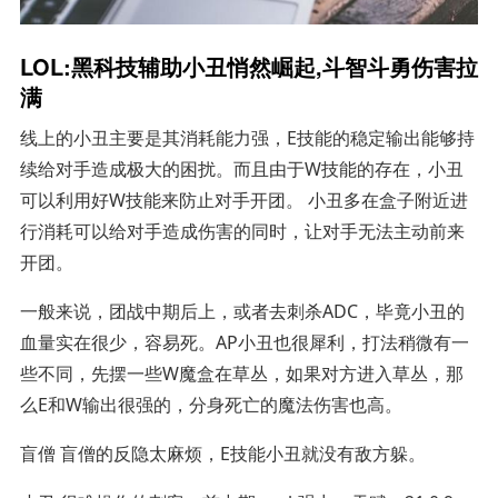
LOL:黑科技辅助小丑悄然崛起,斗智斗勇伤害拉
满
线上的小丑主要是其消耗能力强，E技能的稳定输出能够持
续给对手造成极大的困扰。而且由于W技能的存在，小丑
可以利用好W技能来防止对手开团。 小丑多在盒子附近进
行消耗可以给对手造成伤害的同时，让对手无法主动前来
开团。
一般来说，团战中期后上，或者去刺杀ADC，毕竟小丑的
血量实在很少，容易死。AP小丑也很犀利，打法稍微有一
些不同，先摆一些W魔盒在草丛，如果对方进入草丛，那
么E和W输出很强的，分身死亡的魔法伤害也高。
盲僧 盲僧的反隐太麻烦，E技能小丑就没有敌方躲。