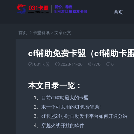
首页
首页
卡盟资讯
文章正文
cf辅助免费卡盟（cf辅助卡
031卡盟
2023-11-06
770
0
本文目录一览：
1、
目前cf辅助最大的卡盟
2、
求一个可以用的CF免费辅助!
3、
cf卡盟24小时自动发卡平台如何开通分站
4、
穿越火线开挂的软件