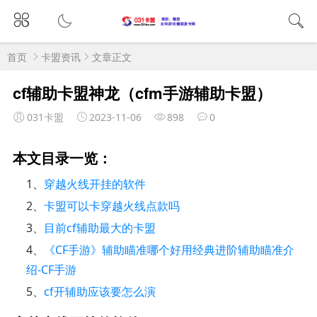
首页
卡盟资讯
文章正文
cf辅助卡盟神龙（cfm手游辅助卡盟）
031卡盟
2023-11-06
898
0
本文目录一览：
1、
穿越火线开挂的软件
2、
卡盟可以卡穿越火线点款吗
3、
目前cf辅助最大的卡盟
4、
《CF手游》辅助瞄准哪个好用经典进阶辅助瞄准介
绍-CF手游
5、
cf开辅助应该要怎么演