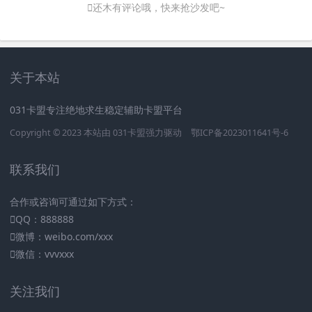
还木有评论哦，快来抢沙发吧~
关于本站
031卡盟专注绝地求生稳定辅助卡盟平台
Copyright © 2023 本站由
031卡盟
强力驱动
鄂ICP备2023011641号-6
联系我们
合作或咨询可通过如下方式：
QQ：888888
微博：weibo.com/xxx
微信：vvvxxx
关注我们