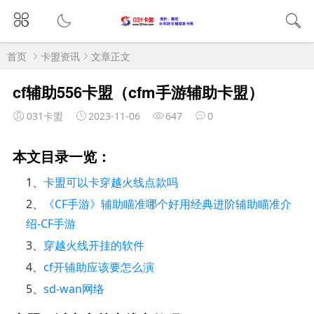
首页
卡盟资讯
文章正文
cf辅助556卡盟（cfm手游辅助卡盟）
031卡盟
2023-11-06
647
0
本文目录一览：
1、
卡盟可以卡穿越火线点款吗
2、
《CF手游》辅助瞄准哪个好用经典进阶辅助瞄准介
绍-CF手游
3、
穿越火线开挂的软件
4、
cf开辅助应该要怎么演
5、
sd-wan网络