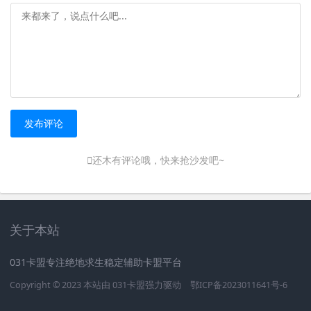
发布评论
还木有评论哦，快来抢沙发吧~
关于本站
031卡盟专注绝地求生稳定辅助卡盟平台
Copyright © 2023 本站由
031卡盟
强力驱动
鄂ICP备2023011641号-6