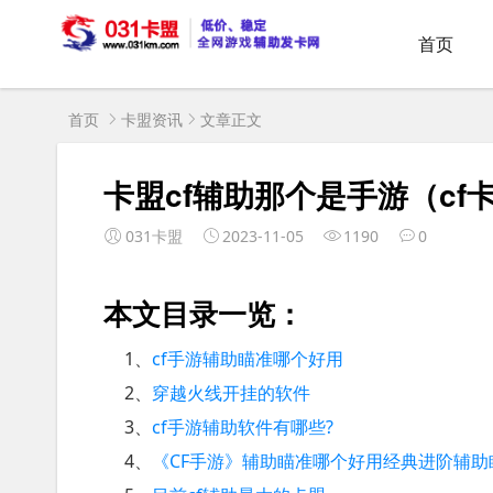
首页
首页
卡盟资讯
文章正文
卡盟cf辅助那个是手游（c
031卡盟
2023-11-05
1190
0
本文目录一览：
1、
cf手游辅助瞄准哪个好用
2、
穿越火线开挂的软件
3、
cf手游辅助软件有哪些?
4、
《CF手游》辅助瞄准哪个好用经典进阶辅助瞄