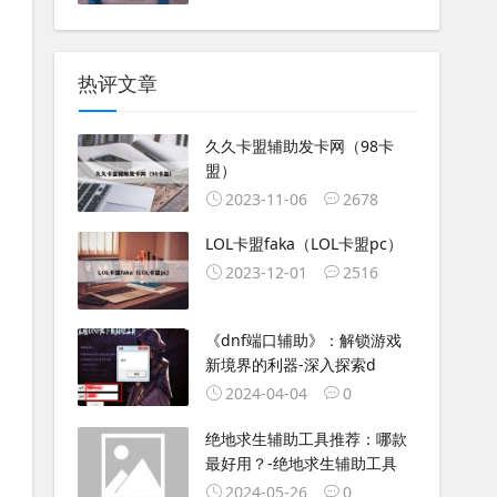
热评文章
久久卡盟辅助发卡网（98卡
盟）
2023-11-06
2678
LOL卡盟faka（LOL卡盟pc）
2023-12-01
2516
《dnf端口辅助》：解锁游戏
新境界的利器-深入探索d
2024-04-04
0
绝地求生辅助工具推荐：哪款
最好用？-绝地求生辅助工具
2024-05-26
0