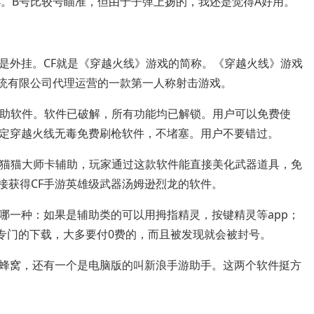
小。B号比较号瞄准，但由于子弹上扬的，我还是觉得A好用。
是外挂。CF就是《穿越火线》游戏的简称。《穿越火线》游戏
机系统有限公司代理运营的一款第一人称射击游戏。
戏辅助软件。软件已破解，所有功能均已解锁。用户可以免费使
定穿越火线无毒免费刷枪软件，不堵塞。用户不要错过。
的藏猫猫大师卡辅助，玩家通过这款软件能直接美化武器道具，免
接获得CF手游英雄级武器汤姆逊烈龙的软件。
哪一种：如果是辅助类的可以用拇指精灵，按键精灵等app；
要专门的下载，大多要付0费的，而且被发现就会被封号。
蜂窝，还有一个是电脑版的叫新浪手游助手。这两个软件挺方