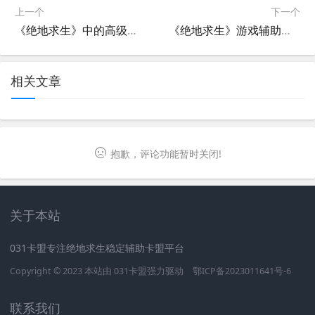
上一个
下一个
《绝地求生》中的高级战术策略解析-深度探讨《绝地求生》中的隐藏游戏技巧
《绝地求生》游戏辅助工具推荐-提升游戏体验必备神器
相关文章
抱歉，评论功能暂时关闭!
关于本站
031卡盟专注绝地求生稳定辅助卡盟平台
Copyright © 2023 本站由
031卡盟
强力驱动
鄂ICP备2023011641号-6
联系我们