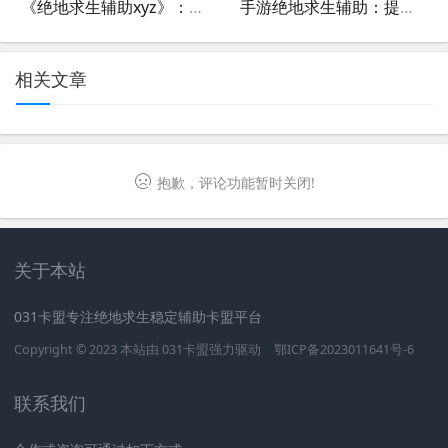
《绝地求生辅助xyz》：揭秘游戏辅助工具的使用与影响-绝地求生游戏辅助xyz工具深度解析
手游绝地求生辅助：提升游戏体验的秘密武器-手游绝地求生高效辅助工具使用指南
相关文章
抱歉，评论功能暂时关闭!
关于本站
031卡盟专注绝地求生稳定辅助卡盟平台
Copyright © 2023 本站由
031卡盟
强力驱动
鄂ICP备2023011641号-6
联系我们