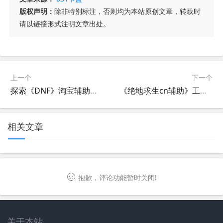
版权声明：
除非特别标注，否则均为本站原创文章，转载时
请以链接形式注明文章出处。
上一个
下一个
探索《DNF》淘宝辅助工具的实际效用与影响-深入了解《地下城与勇士》游戏淘宝辅助工具的使用体验
《绝地求生cn辅助》工具深度解析与使用指南-绝地求生cn辅助工具的使用技巧与安全性探讨
相关文章
抱歉，评论功能暂时关闭!
关于本站