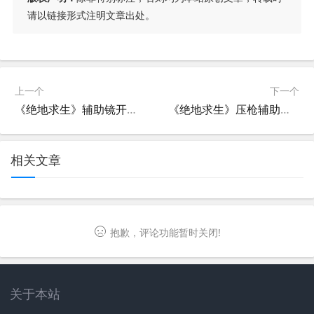
请以链接形式注明文章出处。
上一个
下一个
《绝地求生》辅助镜开启指南-绝地求生如何快速设置并优化辅助瞄准与倍镜
《绝地求生》压枪辅助靠谱吗？深度分析与评测-绝地求生压枪辅助工具的安全性与效果评估
相关文章
抱歉，评论功能暂时关闭!
关于本站