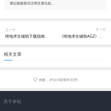
请以链接形式注明文章出处。
上一个
下一个
绝地求生辅助下载指南：安全获取游戏辅助工具-绝地求生官方辅助下载教程与平台推荐
《绝地求生辅助AGZ》全面解析与功能特点-绝地求生游戏优化技巧与AGZ辅助工具使用指南
相关文章
抱歉，评论功能暂时关闭!
关于本站