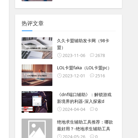
热评文章
久久卡盟辅助发卡网（98卡
盟）
2023-11-06
2678
LOL卡盟faka（LOL卡盟pc）
2023-12-01
2516
《dnf端口辅助》：解锁游戏
新境界的利器-深入探索d
2024-04-04
0
绝地求生辅助工具推荐：哪款
最好用？-绝地求生辅助工具
2024-05-26
0