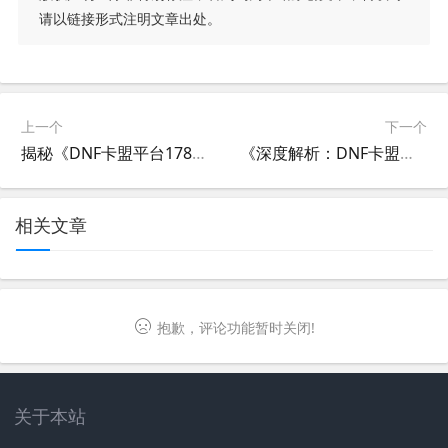
请以链接形式注明文章出处。
上一个
下一个
揭秘《DNF卡盟平台178卡盟》：游戏充值新选择-深度解析DNF玩家为何偏爱178卡盟平台充值服务
《深度解析：DNF卡盟哪个最好用？》-《如何选择最适合你的DNF卡盟辅助？》
相关文章
抱歉，评论功能暂时关闭!
关于本站