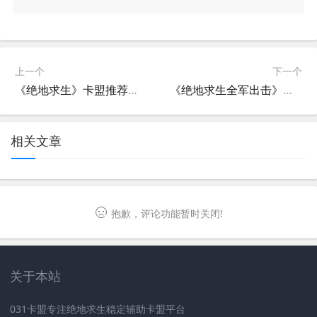
上一个
下一个
《绝地求生》卡盟推荐：选择最佳充值平台全攻略-《绝地求生》玩家必看：详解各大卡盟优缺点，助你找到最合适的充值渠道
《绝地求生全军出击》辅助卡盟：揭秘游戏公平性的灰色地带
相关文章
抱歉，评论功能暂时关闭!
关于本站
031卡盟专注绝地求生稳定辅助卡盟平台