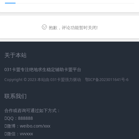
抱歉，评论功能暂时关闭!
关于本站
031卡盟专注绝地求生稳定辅助卡盟平台
Copyright © 2023 本站由
031卡盟
强力驱动
鄂ICP备2023011641号-6
联系我们
合作或咨询可通过如下方式：
QQ：888888
微博：weibo.com/xxx
微信：vvvxxx