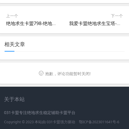
上一个
下一个
绝地求生卡盟798-绝地求生卡盟798优惠购买平台
我爱卡盟绝地求生宝塔-绝地求生宝塔回合制竞技攻略
相关文章
抱歉，评论功能暂时关闭!
关于本站
031卡盟专注绝地求生稳定辅助卡盟平台
Copyright © 2023 本站由
031卡盟
强力驱动
鄂ICP备2023011641号-6