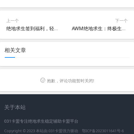
上一个
下一个
绝地求生签到福利，轻松变强-绝地求生每日签到活动攻略
AWM绝地求生：终极生存指南-AWM在绝地求生中的传奇故事
相关文章
抱歉，评论功能暂时关闭!
关于本站
031卡盟专注绝地求生稳定辅助卡盟平台
Copyright © 2023 本站由
031卡盟
强力驱动
鄂ICP备2023011641号-6