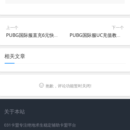
上一个
下一个
PUBG国际服直充6元快速获取游戏内货币-PUBG国际服6元直充购买指南
PUBG国际服UC充值教程及优惠攻略-如何在PUBG国际服进行高效安全的UC充值
相关文章
抱歉，评论功能暂时关闭!
关于本站
031卡盟专注绝地求生稳定辅助卡盟平台