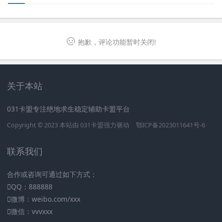
抱歉，评论功能暂时关闭!
关于本站
031卡盟专注绝地求生稳定辅助卡盟平台
Copyright © 2023 本站由
031卡盟
强力驱动
鄂ICP备2023011641号-6
联系我们
合作或咨询可通过如下方式：
QQ：888888
微博：weibo.com/xxx
微信：vvvxxx