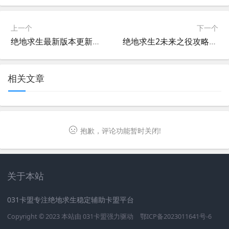
上一个
下一个
绝地求生最新版本更新公告-绝地求生1.2版本更新详细内容
绝地求生2未来之役攻略-全面解析绝地求生2未来之役游戏玩法
相关文章
抱歉，评论功能暂时关闭!
关于本站
031卡盟专注绝地求生稳定辅助卡盟平台
Copyright © 2023 本站由
031卡盟
强力驱动
鄂ICP备2023011641号-6