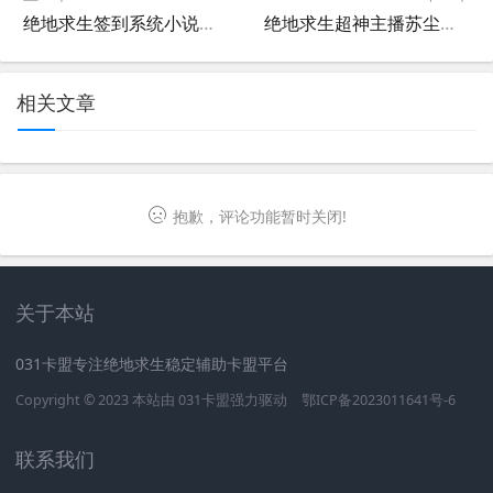
绝地求生签到系统小说：热血冒险之旅-绝地求生签到系统小说中的精彩世界
绝地求生超神主播苏尘教你吃鸡-绝地求生手游苏尘如何成为超神主播
相关文章
抱歉，评论功能暂时关闭!
关于本站
031卡盟专注绝地求生稳定辅助卡盟平台
Copyright © 2023 本站由
031卡盟
强力驱动
鄂ICP备2023011641号-6
联系我们