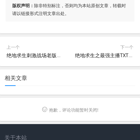
版权声明：
除非特别标注，否则均为本站原创文章，转载时
请以链接形式注明文章出处。
上一个
下一个
绝地求生刺激战场老版本下载，体验经典玩法-刺激战场旧版本下载，找回最初的快乐
绝地求生之最强主播TXT下载 八零后玩家必看-绝地求生游戏主播经验分享TXT八零后适用
相关文章
抱歉，评论功能暂时关闭!
关于本站