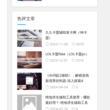
热评文章
久久卡盟辅助发卡网（98卡
盟）
2023-11-06
2678
LOL卡盟faka（LOL卡盟pc）
2023-12-01
2516
《dnf端口辅助》：解锁游戏
新境界的利器-深入探索d
2024-04-04
0
绝地求生辅助工具推荐：哪款
最好用？-绝地求生辅助工具
2024-05-26
0