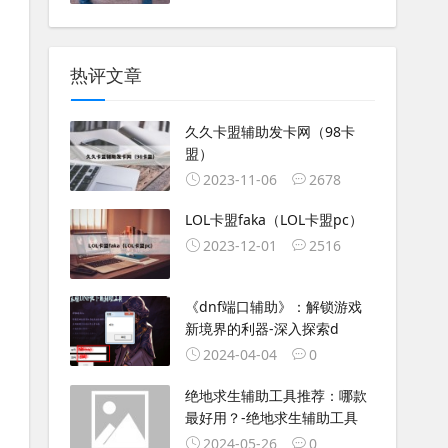
热评文章
久久卡盟辅助发卡网（98卡
盟）
2023-11-06
2678
LOL卡盟faka（LOL卡盟pc）
2023-12-01
2516
《dnf端口辅助》：解锁游戏
新境界的利器-深入探索d
2024-04-04
0
绝地求生辅助工具推荐：哪款
最好用？-绝地求生辅助工具
2024-05-26
0