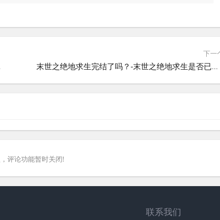
下一
M绝地求生肉
末世之绝地求生完结了吗？-末世之绝地求生是否已经正式完结？
，评论功能暂时关闭!
联系我们