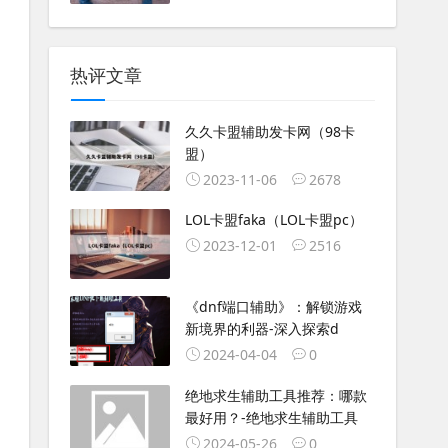
热评文章
久久卡盟辅助发卡网（98卡
盟）
2023-11-06
2678
LOL卡盟faka（LOL卡盟pc）
2023-12-01
2516
《dnf端口辅助》：解锁游戏
新境界的利器-深入探索d
2024-04-04
0
绝地求生辅助工具推荐：哪款
最好用？-绝地求生辅助工具
2024-05-26
0