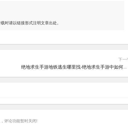
转载时请以链接形式注明文章出处。
下一
绝地求生手游地铁逃生哪里找-绝地求生手游中如何在地铁地图中寻找逃生路线
，评论功能暂时关闭!