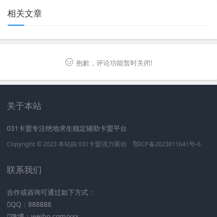
相关文章
抱歉，评论功能暂时关闭!
关于本站
031卡盟专注绝地求生稳定辅助卡盟平台
Copyright © 2023 本站由
031卡盟
强力驱动
鄂ICP备2023011641号-6
联系我们
合作或咨询可通过如下方式：
QQ：888888
微博：weibo.com/xxx