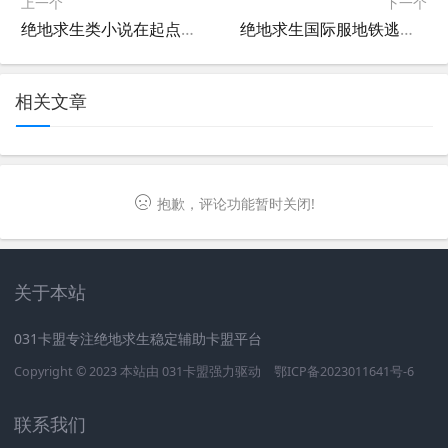
上一个
下一个
绝地求生类小说在起点火热连载中-起点平台上的热门绝地求生题材小说推荐
绝地求生国际服地铁逃生攻略-如何在绝地求生国际服地铁逃生中生存到最后
相关文章
抱歉，评论功能暂时关闭!
关于本站
031卡盟专注绝地求生稳定辅助卡盟平台
Copyright © 2023 本站由
031卡盟
强力驱动
鄂ICP备2023011641号-6
联系我们