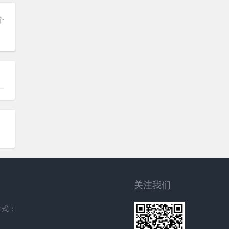
个
关注我们
方式：