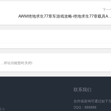
下一
AWM绝地求生77章车游戏攻略-绝地求生77章载具AWM玩法深度解析
，评论功能暂时关闭!
联系我们
合作或咨询可通过如下
QQ：888888
号-6