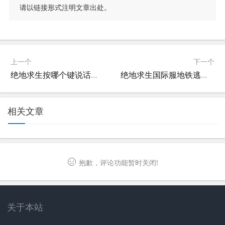
请以链接形式注明文章出处。
上一个
下一个
绝地求生按哪个键说话？轻松掌握团队沟通技巧-绝地求生游戏中如何快速设置语音按键
绝地求生国际服地铁逃生登录指南-如何成功登录绝地求生国际服地铁逃生
相关文章
抱歉，评论功能暂时关闭!
关于本站