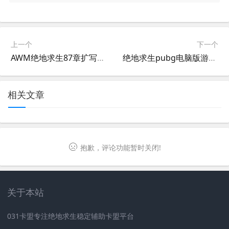
上一个
下一个
AWM绝地求生87章扩写：全面解析战术与技巧-绝地求生Awm87章节详细解读与实战策略
绝地求生pubg电脑版游戏攻略-如何在绝地求生pubg电脑版中提升胜率
相关文章
抱歉，评论功能暂时关闭!
关于本站
031卡盟专注绝地求生稳定辅助卡盟平台