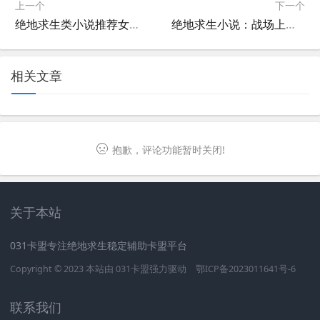
上一个
下一个
绝地求生类小说推荐女主必看-绝地求生题材小说中有哪些优秀的女主角
绝地求生小说：战场上的生存奇迹-绝地求生类小说推荐：热血与策略的结合
相关文章
抱歉，评论功能暂时关闭!
关于本站
031卡盟专注绝地求生稳定辅助卡盟平台
Copyright © 2023 本站由
031卡盟
强力驱动
鄂ICP备2023011641号-6
联系我们