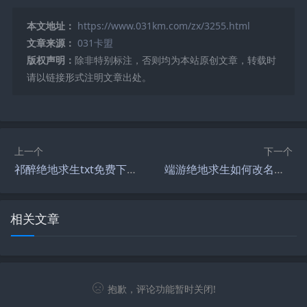
本文地址：
https://www.031km.com/zx/3255.html
文章来源：
031卡盟
版权声明：
除非特别标注，否则均为本站原创文章，转载时
请以链接形式注明文章出处。
上一个
下一个
祁醉绝地求生txt免费下载-祁醉绝地求生txt完整版在线阅读
端游绝地求生如何改名？简单几步教你修改-绝地求生PC版改名教程：轻松更改游戏昵称
相关文章
抱歉，评论功能暂时关闭!