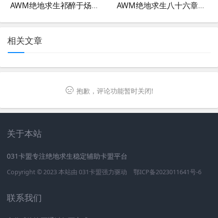
AWM绝地求生祁醉于炀小说：巅峰对决-AWM绝地求生祁醉于炀小说精彩剧情解析
AWM绝地求生八十六章攻略：顶级装备获取技巧-绝地求生中如何高效利用AWM八十六章战术
相关文章
抱歉，评论功能暂时关闭!
关于本站
031卡盟专注绝地求生稳定辅助卡盟平台
Copyright © 2023 本站由
031卡盟
强力驱动
鄂ICP备2023011641号-6
联系我们