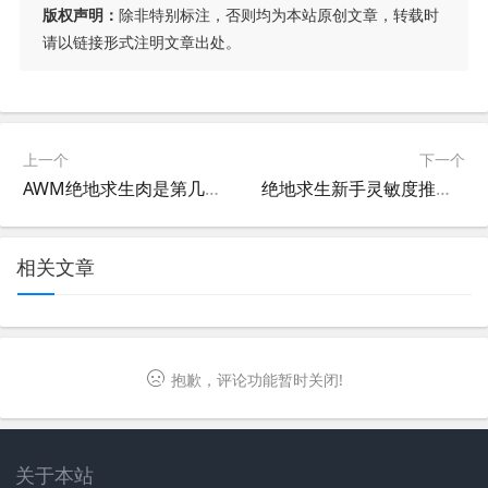
版权声明：
除非特别标注，否则均为本站原创文章，转载时
请以链接形式注明文章出处。
上一个
下一个
AWM绝地求生肉是第几章？全面解析游戏章节-AWM在绝地求生中出现的具体章节详解
绝地求生新手灵敏度推荐-绝地求生新手如何设置鼠标灵敏度
相关文章
抱歉，评论功能暂时关闭!
关于本站