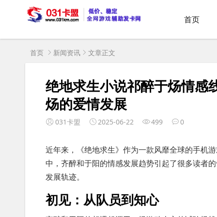
首页
首页
新闻资讯
文章正文
绝地求生小说祁醉于炀情感
炀的爱情发展
031卡盟
2025-06-22
499
0
近年来，《绝地求生》作为一款风靡全球的手机游
中，齐醉和于阳的情感发展趋势引起了很多读者的
发展轨迹。
初见：从队员到知心