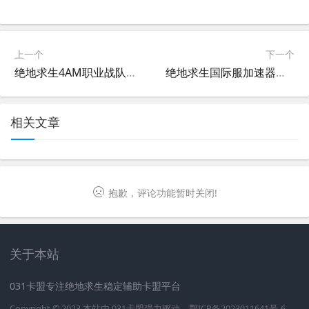
上一个
下一个
绝地求生4AM职业战队的荣耀之路-4AM战队如何在绝地求生中脱颖而出
绝地求生国际服加速器使用教程-如何正确使用绝地求生国际服加速器提升游戏体验
相关文章
抱歉，评论功能暂时关闭!
关于本站
031卡盟专注绝地求生稳定辅助卡盟平台
Copyright © 2023 本站由
031卡盟
强力驱动
鄂ICP备2023011641号-6