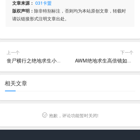
文章来源：
031卡盟
版权声明：
除非特别标注，否则均为本站原创文章，转载时
请以链接形式注明文章出处。
上一个
下一个
丧尸横行之绝地求生小说讲的啥？-丧尸末日生存：绝地求生小说剧情解析
AWM绝地求生高倍镜如何使用？提升战力秘籍-绝地求生中AWM狙击枪的实战技巧
相关文章
抱歉，评论功能暂时关闭!