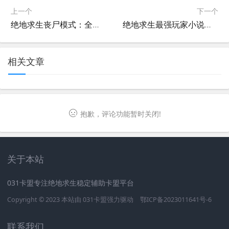
上一个
下一个
绝地求生丧尸模式：全新挑战来袭-绝地求生PUBG丧尸模式玩法详解
绝地求生最强玩家小说：巅峰对决-探索绝地求生最强玩家的成长之路
相关文章
抱歉，评论功能暂时关闭!
关于本站
031卡盟专注绝地求生稳定辅助卡盟平台
Copyright © 2023 本站由
031卡盟
强力驱动
鄂ICP备2023011641号-6
联系我们