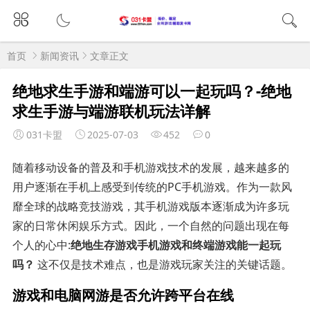
首页
新闻资讯
文章正文
绝地求生手游和端游可以一起玩吗？-绝地
求生手游与端游联机玩法详解
031卡盟
2025-07-03
452
0
随着移动设备的普及和手机游戏技术的发展，越来越多的
用户逐渐在手机上感受到传统的PC手机游戏。作为一款风
靡全球的战略竞技游戏，其手机游戏版本逐渐成为许多玩
家的日常休闲娱乐方式。因此，一个自然的问题出现在每
个人的心中:
绝地生存游戏手机游戏和终端游戏能一起玩
吗？
这不仅是技术难点，也是游戏玩家关注的关键话题。
游戏和电脑网游是否允许跨平台在线