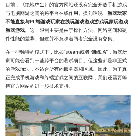
目前，《绝地求生》的官方网站还没有完全开放手机游戏
与电脑网游之间的跨平台在线作用。换句话说，
游戏玩家
不能直接与PC端游戏玩家在线玩游戏游戏游戏玩家玩游戏
游戏游戏
。这一限制主要是由于操作方法、网络空间和硬
件性能的差异。但这并不意味着两者完全没有交集。
在一些独特的模式下，比如“steam或者“训练场”，游戏玩
家可能会看到一些跨平台的测试项目。但这些都是非正式
的游戏玩法，不适合所有的服务器和区域。因此，为了真
正完成手机游戏和终端游戏之间的互联网，我们还需要等
待官方网站的进一步技术支持。