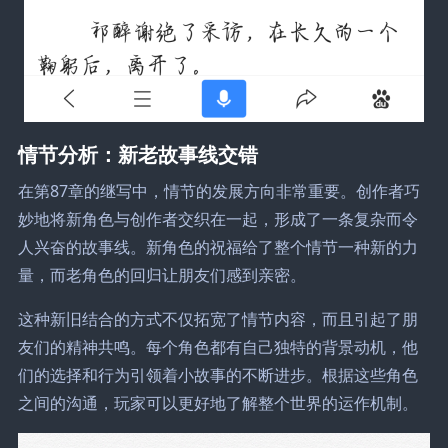
情节分析：新老故事线交错
在第87章的继写中，情节的发展方向非常重要。创作者巧
妙地将新角色与创作者交织在一起，形成了一条复杂而令
人兴奋的故事线。新角色的祝福给了整个情节一种新的力
量，而老角色的回归让朋友们感到亲密。
这种新旧结合的方式不仅拓宽了情节内容，而且引起了朋
友们的精神共鸣。每个角色都有自己独特的背景动机，他
们的选择和行为引领着小故事的不断进步。根据这些角色
之间的沟通，玩家可以更好地了解整个世界的运作机制。