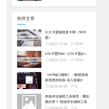
热评文章
久久卡盟辅助发卡网（98卡
盟）
2023-11-06
2678
LOL卡盟faka（LOL卡盟pc）
2023-12-01
2516
《dnf端口辅助》：解锁游戏
新境界的利器-深入探索d
2024-04-04
0
绝地求生辅助工具推荐：哪款
最好用？-绝地求生辅助工具
2024-05-26
0