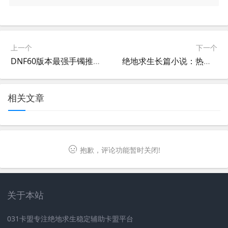
上一个
下一个
DNF60版本最强手镯推荐-DNF60版本手镯选择指南与搭配技巧
绝地求生长篇小说：热血与策略的完美结合-绝地求生长篇小说全文阅读及角色分析
相关文章
抱歉，评论功能暂时关闭!
关于本站
031卡盟专注绝地求生稳定辅助卡盟平台