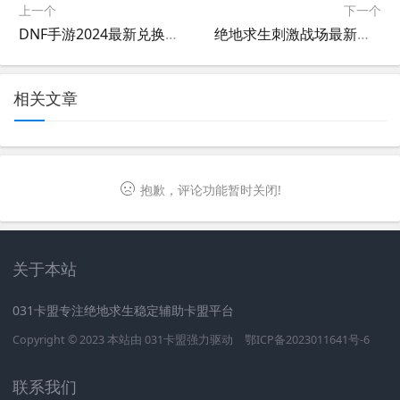
上一个
下一个
DNF手游2024最新兑换码分享-DNF手游2024年热门兑换码大全及使用方法
绝地求生刺激战场最新版全面解析-绝地求生刺激战场最新版更新内容与玩法介绍
相关文章
抱歉，评论功能暂时关闭!
关于本站
031卡盟专注绝地求生稳定辅助卡盟平台
Copyright © 2023 本站由
031卡盟
强力驱动
鄂ICP备2023011641号-6
联系我们