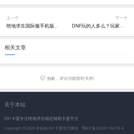
上一个
下一个
绝地求生国际服手机版地铁逃生玩法解析-绝地求生国际服手机版地铁逃生攻略与技巧
DNF玩的人多么？玩家数量大揭秘-DNF玩家数量分析与游戏热度调查
相关文章
抱歉，评论功能暂时关闭!
关于本站
031卡盟专注绝地求生稳定辅助卡盟平台
Copyright © 2023 本站由
031卡盟
强力驱动
鄂ICP备2023011641号-6