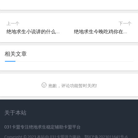
上一个
下一个
绝地求生小说讲的什么故事？-绝地求生小说剧情解析与人物介绍
绝地求生今晚吃鸡你在我安-绝地求生今晚吃鸡你在我安攻略与体验分享
相关文章
抱歉，评论功能暂时关闭!
关于本站
031卡盟专注绝地求生稳定辅助卡盟平台
Copyright © 2023 本站由
031卡盟
强力驱动
鄂ICP备2023011641号-6