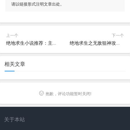
请以链接形式注明文章出处。
上一个
下一个
绝地求生小说推荐：主角遇见女主的精彩剧情-绝地求生小说中主角与女主相遇的经典情节
绝地求生之无敌狙神攻略-绝地求生无敌狙神技巧与实战分析
相关文章
抱歉，评论功能暂时关闭!
关于本站