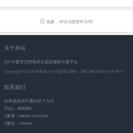
抱歉，评论功能暂时关闭!
关于本站
031卡盟专注绝地求生稳定辅助卡盟平台
Copyright © 2023 本站由
031卡盟
强力驱动
鄂ICP备2023011641号-6
联系我们
合作或咨询可通过如下方式：
QQ：888888
微博：weibo.com/xxx
微信：vvvxxx